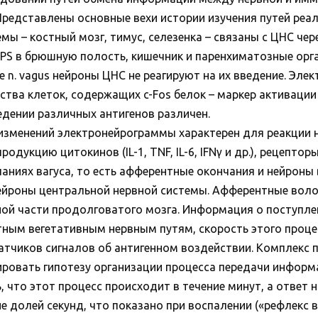
редставлены основные вехи истории изучения путей реа
ы – костный мозг, тимус, селезенка – связаны с ЦНС че
LPS в брюшную полость, кишечник и паренхиматозные орга
е n. vagus нейроны ЦНС не реагируют на их введение. Эл
ства клеток, содержащих c-Fos белок – маркер активации
едении различных антигенов различен.
изменений электронейрограммы характерен для реакции 
одукцию цитокинов (IL-1, TNF, IL-6, IFNγ и др.), рецепто
аниях вагуса, то есть афферентные окончания и нейроны 
нейроны центральной нервной системы. Афферентные воло
ной части продолговатого мозга. Информация о поступлен
тным вегетативным нервным путям, скорость этого процес
атчиков сигналов об антигенном воздействии. Комплекс 
ровать гипотезу организации процесса передачи информ
, что этот процесс происходит в течение минут, а отве
ие долей секунд, что показано при воспалении («рефлекс 