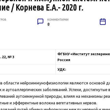
 / Корнева Е.А.- 2020 г.
ТРОВ
КОММЕНТАРИИ
0
ФГБНУ «Институт экспериме
 22, № 3
Россия
УДК:
в области нейроиммунофизиологии являются основой дл
 и аутоаллергических заболеваний. Успехи, достигнутые 
леваний аутоиммунной природы, влияя на механизмы ре
тные и эфферентные волокна вегетативных нервов.
едований путей обмена информации между нервной и имм