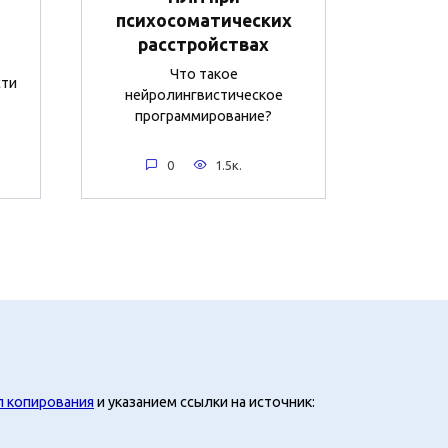
психосоматических
расстройствах
Что такое
сти
нейролингвистическое
программирование?
0
1.5к.
л копирования
и указанием ссылки на источник: