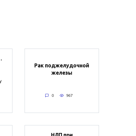
.
Рак поджелудочной
железы
у
0
967
НЛП при