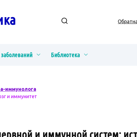
ика
Обратна
 заболеваний
Библиотека
ча-иммунолога
озг и иммунитет
ервной и иммунной систем: ист