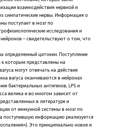
лизации взаимодействия нервной и
рез симпатические нервы. Информация о
ны поступает в мозг по
ектрофизиологические исследования и
 нейронов – свидетельствуют о том, что
на определенный цитокин. Поступление
ры к которым представлены на
вагуса могут отвечать на действие
кна вагуса оканчиваются в нейронах
ии бактериальных антигенов, LPS и
са велика и во многом зависит от
представленных в литературе и
ации от иммунной системы в мозг по
т на поступившую информацию реализуется
воспаления»). Это принципиально новое и