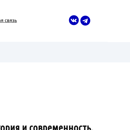
я связь
ория и современность,