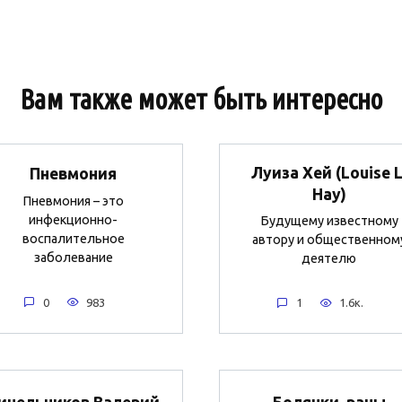
Вам также может быть интересно
Луиза Хей (Louise L
Пневмония
Hay)
Пневмония – это
инфекционно-
Будущему известному
воспалительное
автору и общественном
заболевание
деятелю
0
983
1
1.6к.