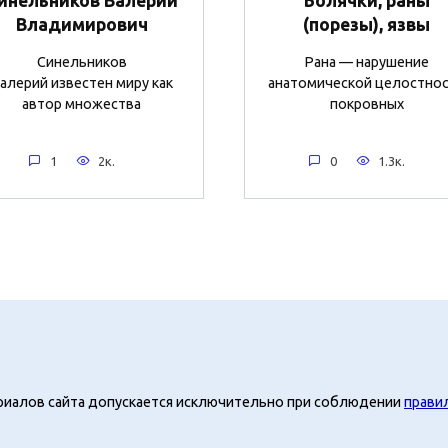
инельников Валерий
Болячки, раны
Владимирович
(порезы), язвы
Синельников
Рана — нарушение
алерий известен миру как
анатомической целостно
автор множества
покровных
1
2к.
0
1.3к.
риалов сайта допускается исключительно при соблюдении
прави