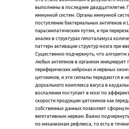
выполнены в последнее двадцатилетие. П
иммунной систем. Органы иммунной систем
поступлении бактериальных антигенов и 
парасимпатическим путям, и при перерезк
анализ в структурах гипоталамуса количе
паттерн активации структур мозга при вв
Существенно подчеркнуть, что алгоритм 
любых антигенов в организм инициирует пр
периферических нейронах и нервных оконч
цитокинов, и эти сигналы передаются в 
дорзального комплекса вагуса в каудаль
воспалении поступает в мозг по афферен
скорости продукции цитокинов как перед
собственных данных позволяет сформули
вегетативным нервам. Важно подчеркнуть
по механизмам рефлекса, то есть в течен