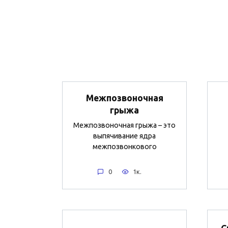
Межпозвоночная
грыжа
Межпозвоночная грыжа – это
выпячивание ядра
межпозвонкового
0
1к.