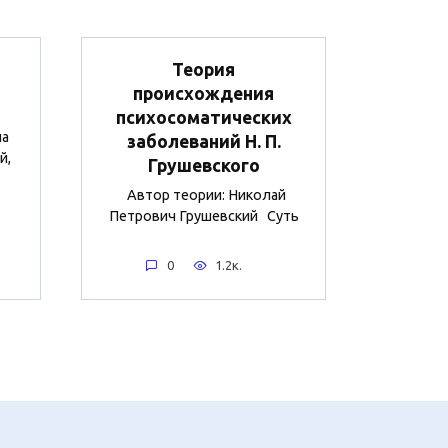
Теория
происхождения
психосоматических
па
заболеваний Н. П.
й,
Грушевского
Автор теории: Николай
Петрович Грушевский Суть
0
1.2к.