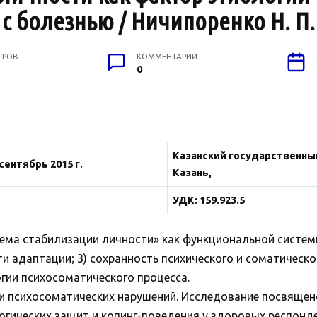
с болезнью / Ничипоренко Н. П. 
ТРОВ
КОММЕНТАРИИ
0
Казанский государственный
) сентябрь 2015 г.
Казань,
УДК: 159.923.5
тема стабилизации личности» как функциональной системы
и адаптации; 3) сохранность психического и соматическо
гии психосоматического процесса.
 психосоматических нарушений. Исследование посвящен
гических защит и копинг-поведения у здоровых респонден