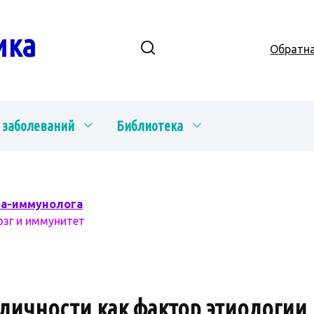
ика
Обратна
 заболеваний
Библиотека
ча-иммунолога
озг и иммунитет
личности как фактор этиологии