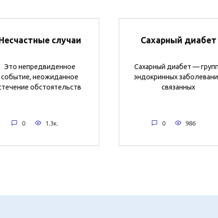
Несчастные случаи
Сахарный диабет
Это непредвиденное
Сахарный диабет — груп
событие, неожиданное
эндокринных заболевани
стечение обстоятельств
связанных
0
1.3к.
0
986