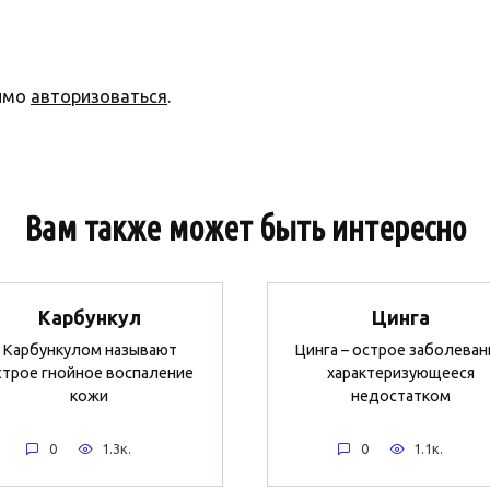
димо
авторизоваться
.
Вам также может быть интересно
Карбункул
Цинга
Карбункулом называют
Цинга – острое заболеван
строе гнойное воспаление
характеризующееся
кожи
недостатком
0
1.3к.
0
1.1к.