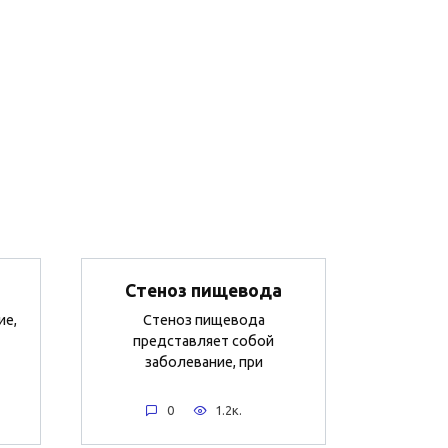
Стеноз пищевода
ие,
Стеноз пищевода
представляет собой
заболевание, при
0
1.2к.