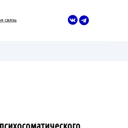
я связь
 психосоматического