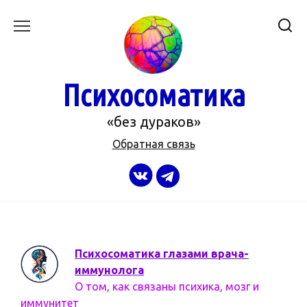
Перейти
к
содержанию
Психосоматика
«без дураков»
Обратная связь
Психосоматика глазами врача-
иммунолога
О том, как связаны психика, мозг и
иммунитет