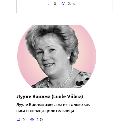
0
2.1к.
Лууле Виилма (Luule Viilma)
Лууле Виилма известна не только как
писательница, целительница
0
2.7к.