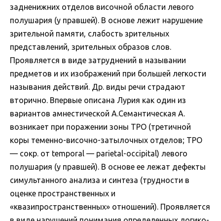
задненижних отделов височной области левого
полушария (у правшей). В основе лежит нарушение
зрительной памяти, слабость зрительных
представлений, зрительных образов слов.
Проявляется в виде затруднений в назывании
предметов и их изображений при большей легкости
называния действий. Др. виды речи страдают
вторично. Впервые описана Лурия как один из
вариантов амнестической А.Семантическая А.
возникает при поражении зоны ТРО (третичной
коры теменно-височно-затылочных отделов; ТРО
— сокр. от temporal — parietal-occipital) левого
полушария (у правшей). В основе ее лежат дефекты
симультанного анализа и синтеза (трудности в
оценке пространственных и
«квазипространственных» отношений). Проявляется
в виде нарушений понимания определенных логико-