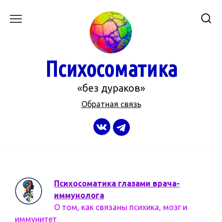
Перейти
к
содержанию
Психосоматика
«без дураков»
Обратная связь
Психосоматика глазами врача-
иммунолога
О том, как связаны психика, мозг и
иммунитет