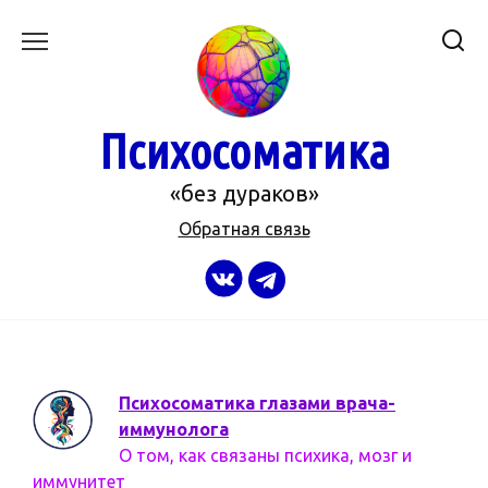
Перейти
к
содержанию
Психосоматика
«без дураков»
Обратная связь
Психосоматика глазами врача-
иммунолога
О том, как связаны психика, мозг и
иммунитет