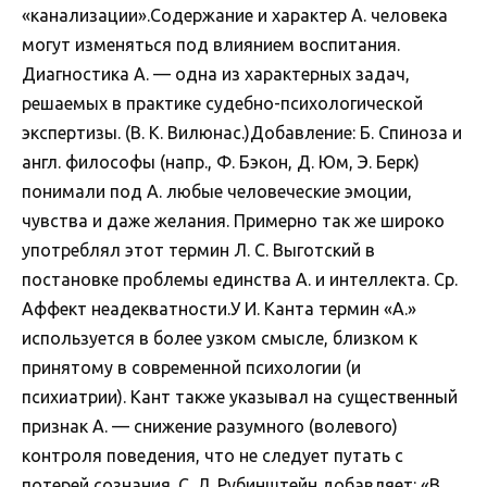
«канализации».Содержание и характер А. человека
могут изменяться под влиянием воспитания.
Диагностика А. — одна из характерных задач,
решаемых в практике судебно-психологической
экспертизы. (В. К. Вилюнас.)Добавление: Б. Спиноза и
англ. философы (напр., Ф. Бэкон, Д. Юм, Э. Берк)
понимали под А. любые человеческие эмоции,
чувства и даже желания. Примерно так же широко
употреблял этот термин Л. С. Выготский в
постановке проблемы единства А. и интеллекта. Ср.
Аффект неадекватности.У И. Канта термин «А.»
используется в более узком смысле, близком к
принятому в современной психологии (и
психиатрии). Кант также указывал на существенный
признак А. — снижение разумного (волевого)
контроля поведения, что не следует путать с
потерей сознания. С. Л. Рубинштейн добавляет: «В