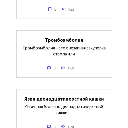
0
955
Тромбоэмболия
Тромбоэмболия – это внезапная закупорка
ствола или
0
1.6к.
Язва двенадцатиперстной кишки
Язвенная болезнь двенадцатиперстной
кишки —
0
1.3к.