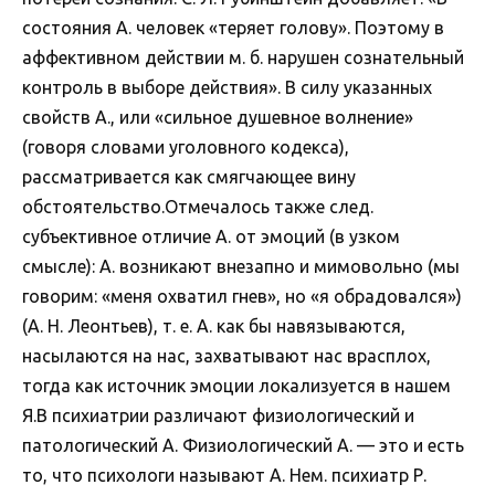
состояния А. человек «теряет голову». Поэтому в
аффективном действии м. б. нарушен сознательный
контроль в выборе действия». В силу указанных
свойств А., или «сильное душевное волнение»
(говоря словами уголовного кодекса),
рассматривается как смягчающее вину
обстоятельство.Отмечалось также след.
субъективное отличие А. от эмоций (в узком
смысле): А. возникают внезапно и мимовольно (мы
говорим: «меня охватил гнев», но «я обрадовался»)
(А. Н. Леонтьев), т. е. А. как бы навязываются,
насылаются на нас, захватывают нас врасплох,
тогда как источник эмоции локализуется в нашем
Я.В психиатрии различают физиологический и
патологический А. Физиологический А. — это и есть
то, что психологи называют А. Нем. психиатр Р.