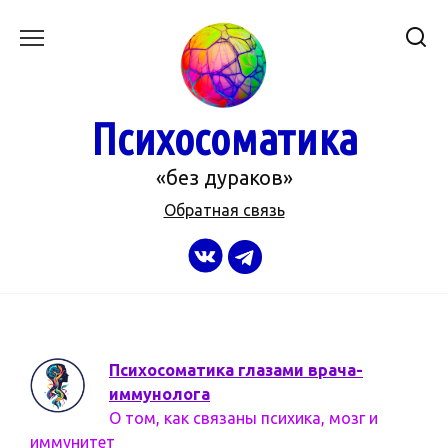
Перейти
к
содержанию
Психосоматика
«без дураков»
Обратная связь
Психосоматика глазами врача-
иммунолога
О том, как связаны психика, мозг и
иммунитет