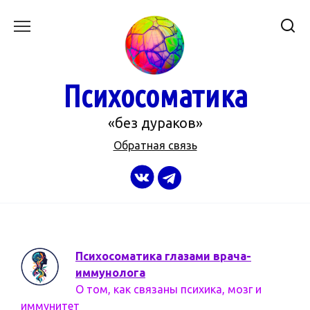
Перейти
к
содержанию
Психосоматика
«без дураков»
Обратная связь
Психосоматика глазами врача-
иммунолога
О том, как связаны психика, мозг и
иммунитет