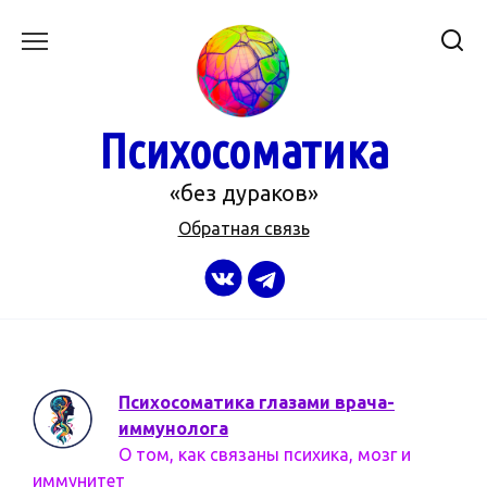
Перейти
к
содержанию
Психосоматика
«без дураков»
Обратная связь
Психосоматика глазами врача-
иммунолога
О том, как связаны психика, мозг и
иммунитет