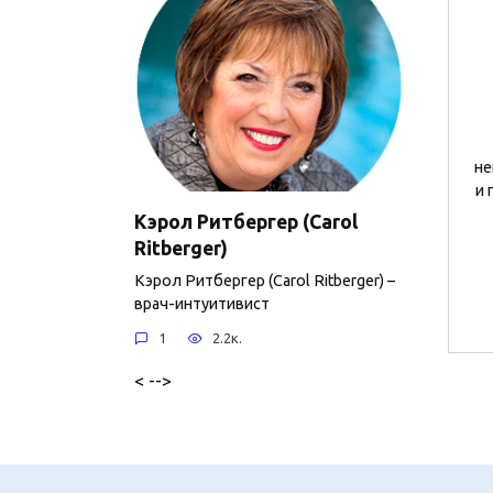
не
и 
Кэрол Ритбергер (Carol
Ritberger)
Кэрол Ритбергер (Carol Ritberger) –
врач-интуитивист
1
2.2к.
< -->