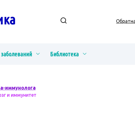
ика
Обратна
 заболеваний
Библиотека
ча-иммунолога
озг и иммунитет