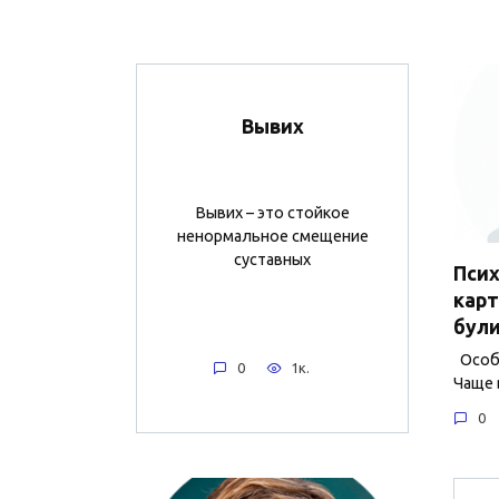
Вывих
Вывих – это стойкое
ненормальное смещение
суставных
Пси
карт
бул
Особе
0
1к.
Чаще 
0