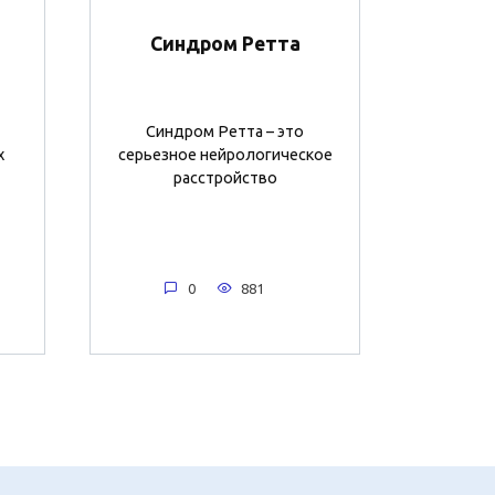
Синдром Ретта
Синдром Ретта – это
х
серьезное нейрологическое
расстройство
0
881