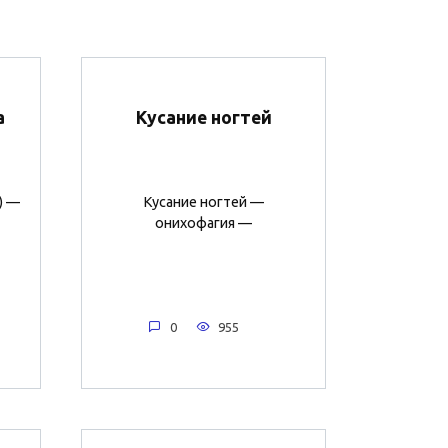
а
Кусание ногтей
) —
Кусание ногтей —
онихофагия —
0
955