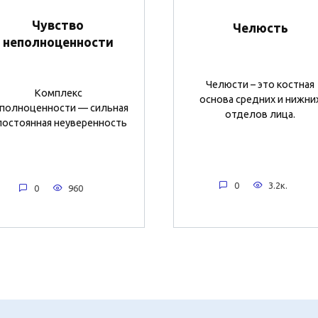
Чувство
Челюсть
неполноценности
Челюсти – это костная
Комплекс
основа средних и нижни
полноценности — сильная
отделов лица.
постоянная неуверенность
0
3.2к.
0
960