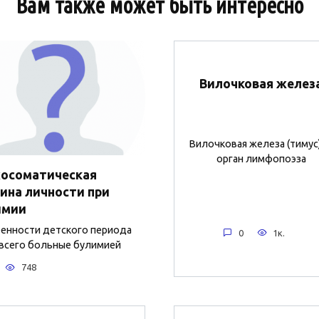
Вам также может быть интересно
Вилочковая желез
Вилочковая железа (тимус
орган лимфопоэза
хосоматическая
ина личности при
имии
нности детского периода
0
1к.
всего больные булимией
748