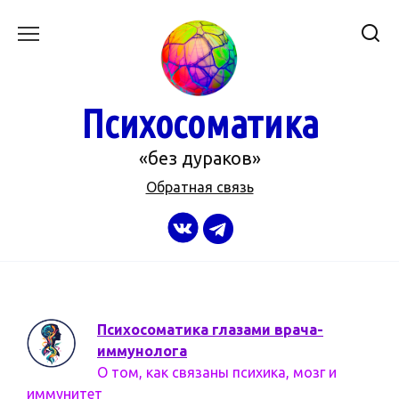
Перейти
к
содержанию
Психосоматика
«без дураков»
Обратная связь
Психосоматика глазами врача-
иммунолога
О том, как связаны психика, мозг и
иммунитет