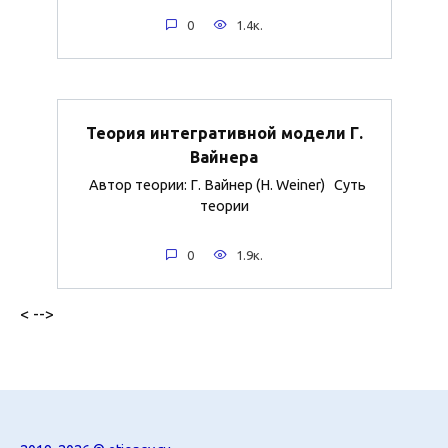
0
1.4к.
Теория интегративной модели Г.
Вайнера
Автор теории: Г. Вайнер (H. Weiner) Суть
теории
0
1.9к.
< -->