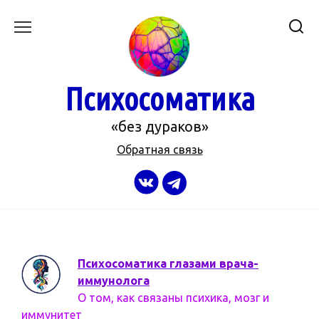
Перейти
к
содержанию
Психосоматика
«без дураков»
Обратная связь
Психосоматика глазами врача-
иммунолога
О том, как связаны психика, мозг и
иммунитет