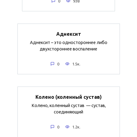
0
938
Аднексит
Аднексит – это одностороннее либо
двухстороннее воспаление
0
1.5к.
Колено (коленный сустав)
Колено, коленный сустав — сустав,
соединяющий
0
1.2к.