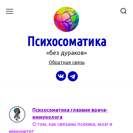
Перейти
к
содержанию
Психосоматика
«без дураков»
Обратная связь
Психосоматика глазами врача-
иммунолога
О том, как связаны психика, мозг и
иммунитет