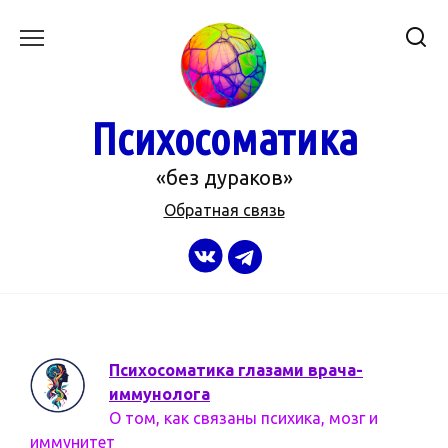
Перейти
к
содержанию
Психосоматика
«без дураков»
Обратная связь
Психосоматика глазами врача-
иммунолога
О том, как связаны психика, мозг и
иммунитет