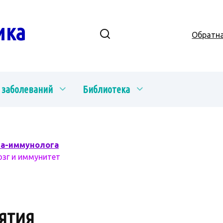
ика
Обратна
 заболеваний
Библиотека
ча-иммунолога
озг и иммунитет
ЯТИЯ