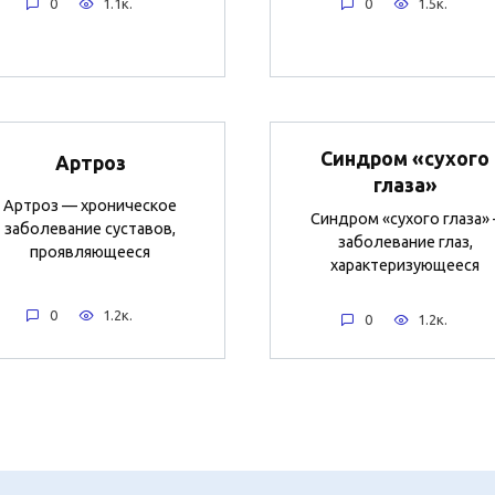
0
1.1к.
0
1.5к.
Синдром «сухого
Артроз
глаза»
Артроз — хроническое
Синдром «сухого глаза» 
заболевание суставов,
заболевание глаз,
проявляющееся
характеризующееся
0
1.2к.
0
1.2к.