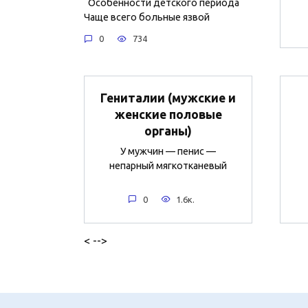
Особенности детского периода
Чаще всего больные язвой
0
734
Гениталии (мужские и
женские половые
органы)
У мужчин — пенис —
непарный мягкотканевый
0
1.6к.
< -->