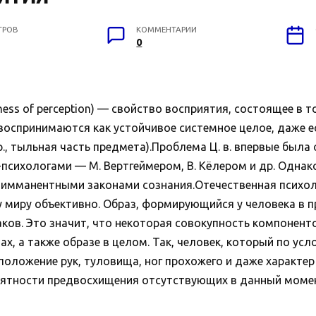
ТРОВ
КОММЕНТАРИИ
0
 of perception) — свойство восприятия, состоящее в том
воспринимаются как устойчивое системное целое, даже ес
., тыльная часть предмета).Проблема Ц. в. впервые был
сихологами — М. Вертгеймером, В. Кёлером и др. Однако
 имманентными законами сознания.Отечественная психоло
миру объективно. Образ, формирующийся у человека в п
ков. Это значит, что некоторая совокупность компонен
тах, а также образе в целом. Так, человек, который по 
положение рук, туловища, ног прохожего и даже характер 
ятности предвосхищения отсутствующих в данный момент