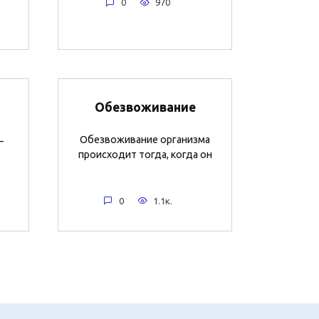
0
970
Обезвоживание
Обезвоживание организма
–
происходит тогда, когда он
0
1.1к.