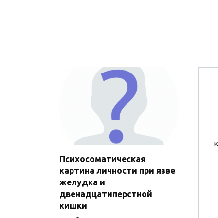
К
Психосоматическая
картина личности при язве
желудка и
двенадцатиперстной
кишки