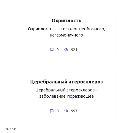
Охриплость
Охриплость — это голос необычного,
негармоничного
0
921
Церебральный атеросклероз
Церебральный атеросклероз –
заболевание, поражающее
0
993
< -->