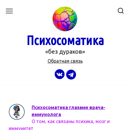
Перейти
к
содержанию
Психосоматика
«без дураков»
Обратная связь
Психосоматика глазами врача-
иммунолога
О том, как связаны психика, мозг и
иммунитет