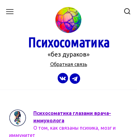
Перейти
к
содержанию
Психосоматика
«без дураков»
Обратная связь
Психосоматика глазами врача-
иммунолога
О том, как связаны психика, мозг и
иммунитет