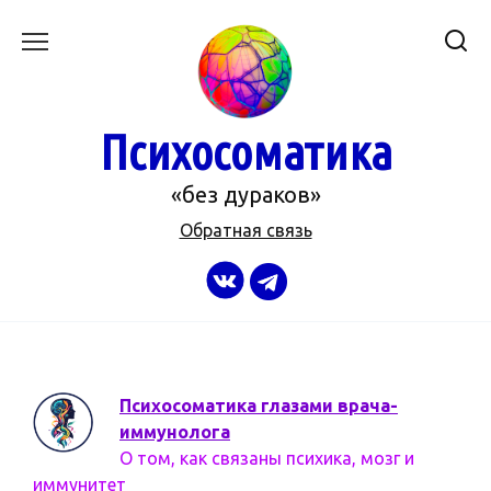
Перейти
к
содержанию
Психосоматика
«без дураков»
Обратная связь
Психосоматика глазами врача-
иммунолога
О том, как связаны психика, мозг и
иммунитет