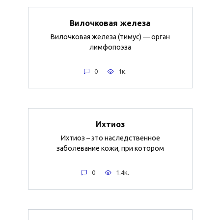
Вилочковая железа
Вилочковая железа (тимус) — орган
лимфопоэза
0
1к.
Ихтиоз
Ихтиоз – это наследственное
заболевание кожи, при котором
0
1.4к.