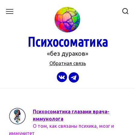
Перейти
к
содержанию
Психосоматика
«без дураков»
Обратная связь
Психосоматика глазами врача-
иммунолога
О том, как связаны психика, мозг и
иммунитет