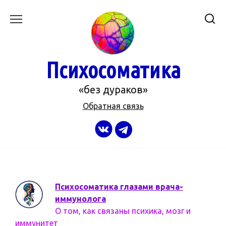
Перейти
к
содержанию
Психосоматика
«без дураков»
Обратная связь
Психосоматика глазами врача-
иммунолога
О том, как связаны психика, мозг и
иммунитет