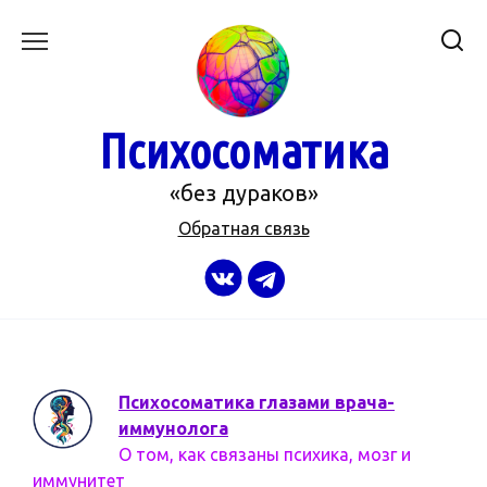
Перейти
к
содержанию
Психосоматика
«без дураков»
Обратная связь
Психосоматика глазами врача-
иммунолога
О том, как связаны психика, мозг и
иммунитет