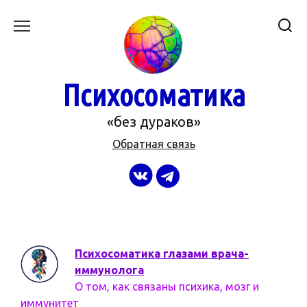
Перейти
к
содержанию
Психосоматика
«без дураков»
Обратная связь
Психосоматика глазами врача-
иммунолога
О том, как связаны психика, мозг и
иммунитет