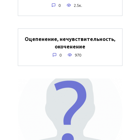
0
2.5к.
Оцепенение, нечувствительность,
окоченение
0
970