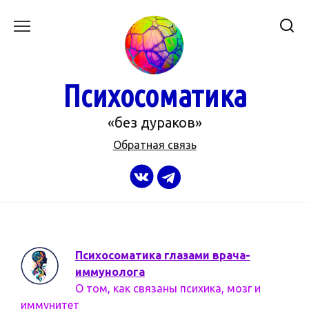
Перейти
к
содержанию
Психосоматика
«без дураков»
Обратная связь
Психосоматика глазами врача-
иммунолога
О том, как связаны психика, мозг и
иммунитет