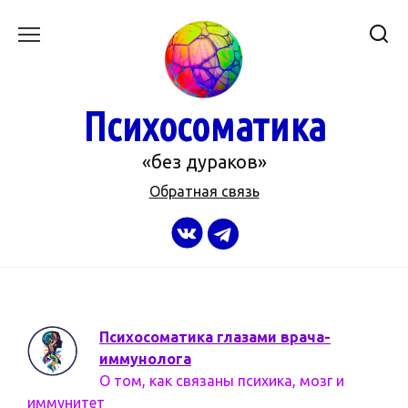
Перейти
к
содержанию
Психосоматика
«без дураков»
Обратная связь
Психосоматика глазами врача-
иммунолога
О том, как связаны психика, мозг и
иммунитет