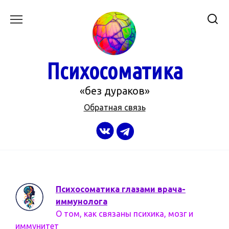
Перейти
к
содержанию
Психосоматика
«без дураков»
Обратная связь
Психосоматика глазами врача-
иммунолога
О том, как связаны психика, мозг и
иммунитет