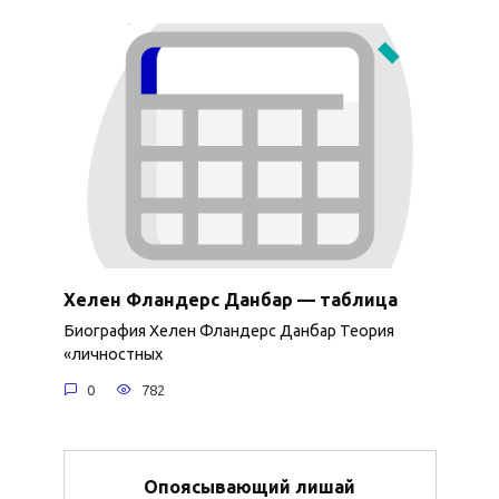
Хелен Фландерс Данбар — таблица
Биография Хелен Фландерс Данбар Теория
«личностных
0
782
Опоясывающий лишай