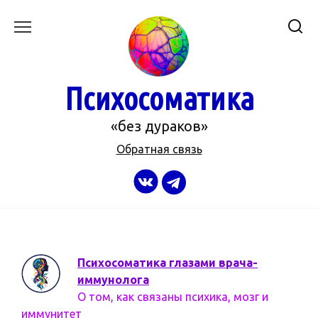
Перейти
к
содержанию
Психосоматика
«без дураков»
Обратная связь
Психосоматика глазами врача-
иммунолога
О том, как связаны психика, мозг и
иммунитет