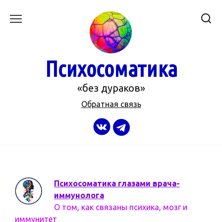
Перейти
к
содержанию
Психосоматика
«без дураков»
Обратная связь
Психосоматика глазами врача-
иммунолога
О том, как связаны психика, мозг и
иммунитет