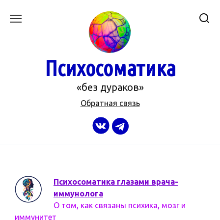
Перейти
к
содержанию
Психосоматика
«без дураков»
Обратная связь
Психосоматика глазами врача-
иммунолога
О том, как связаны психика, мозг и
иммунитет