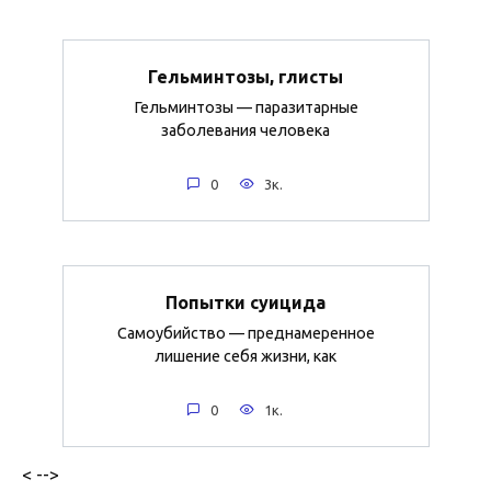
Гельминтозы, глисты
Гельминтозы — паразитарные
заболевания человека
0
3к.
Попытки суицида
Самоубийство — преднамеренное
лишение себя жизни, как
0
1к.
< -->