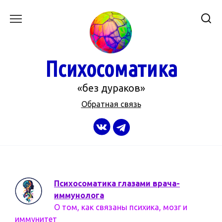
Перейти
к
содержанию
Психосоматика
«без дураков»
Обратная связь
Психосоматика глазами врача-
иммунолога
О том, как связаны психика, мозг и
иммунитет