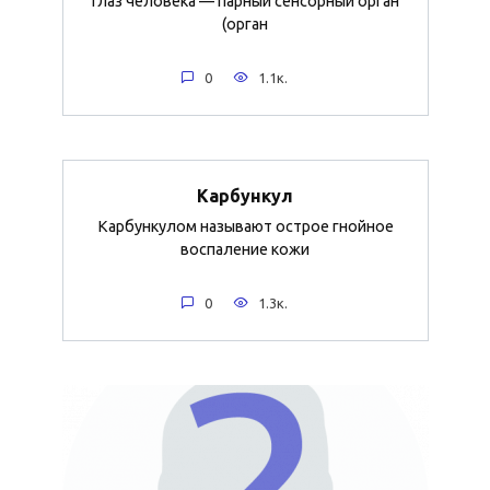
Глаз человека — парный сенсорный орган
(орган
0
1.1к.
Карбункул
Карбункулом называют острое гнойное
воспаление кожи
0
1.3к.