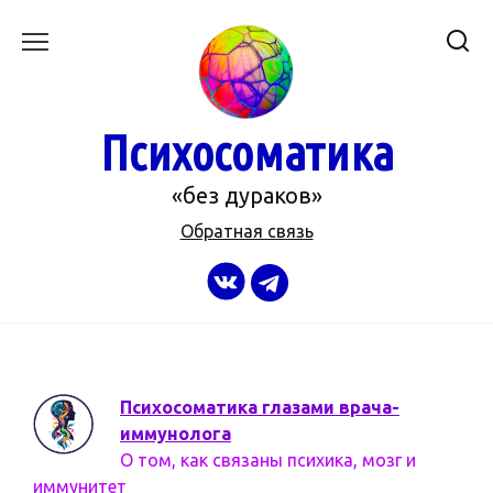
Перейти
к
содержанию
Психосоматика
«без дураков»
Обратная связь
Психосоматика глазами врача-
иммунолога
О том, как связаны психика, мозг и
иммунитет