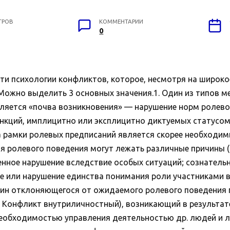
ТРОВ
КОММЕНТАРИИ
0
 психологии конфликтов, которое, несмотря на широкое
Можно выделить 3 основных значения.1. Один из типов 
ляется «почва возникновения» — нарушение норм ролево
кций, имплицитно или эксплицитно диктуемых статусом
за рамки ролевых предписаний является скорее необход
ия ролевого поведения могут лежать различные причины (
енное нарушение вследствие особых ситуаций; сознатель
 или нарушение единства понимания роли участниками вз
ичин отклоняющегося от ожидаемого ролевого поведения 
. Конфликт внутриличностный), возникающий в результа
необходимостью управления деятельностью др. людей и л