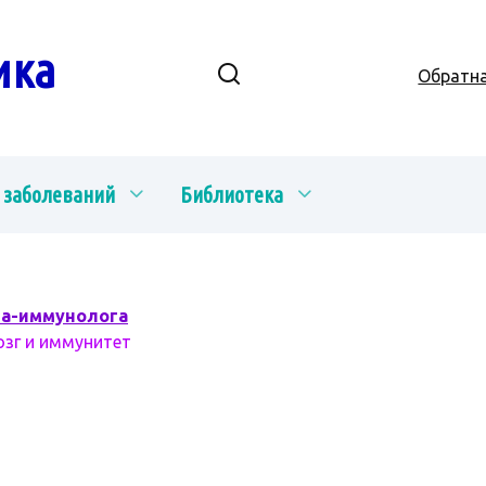
ика
Обратна
 заболеваний
Библиотека
ча-иммунолога
озг и иммунитет