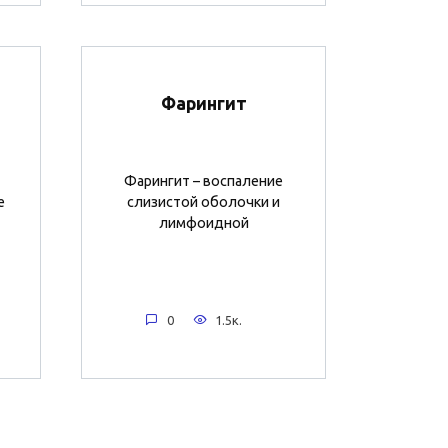
Фарингит
Фарингит – воспаление
е
слизистой оболочки и
лимфоидной
0
1.5к.