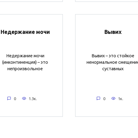
Недержание мочи
Вывих
Недержание мочи
Вывих – это стойкое
(инконтиненция) – это
ненормальное смещени
непроизвольное
суставных
0
1.3к.
0
1к.