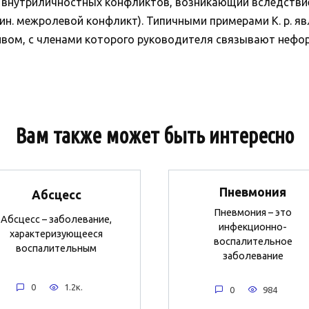
ов внутриличностных конфликтов, возникающий вследств
н. межролевой конфликт). Типичными примерами К. р. яв
вом, с членами которого руководителя связывают неформ
Вам также может быть интересно
Пневмония
Абсцесс
Пневмония – это
Абсцесс – заболевание,
инфекционно-
характеризующееся
воспалительное
воспалительным
заболевание
0
1.2к.
0
984