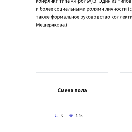
конфликт типа «Я-роль»).3. Один из тип
и более социальными ролями личности (си
также формальное руководство коллекти
Мещерякова.)
Смена пола
0
1.4к.