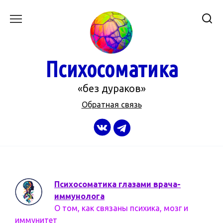
Перейти
к
содержанию
Психосоматика
«без дураков»
Обратная связь
Психосоматика глазами врача-
иммунолога
О том, как связаны психика, мозг и
иммунитет