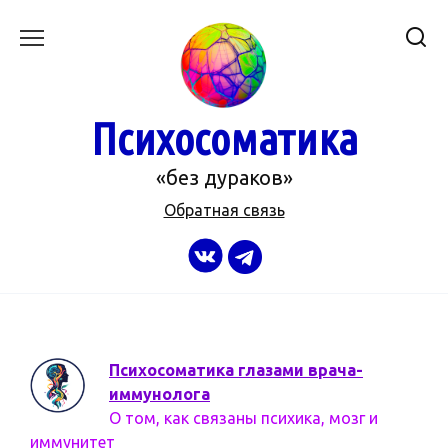
Перейти
к
содержанию
Психосоматика
«без дураков»
Обратная связь
Психосоматика глазами врача-
иммунолога
О том, как связаны психика, мозг и
иммунитет