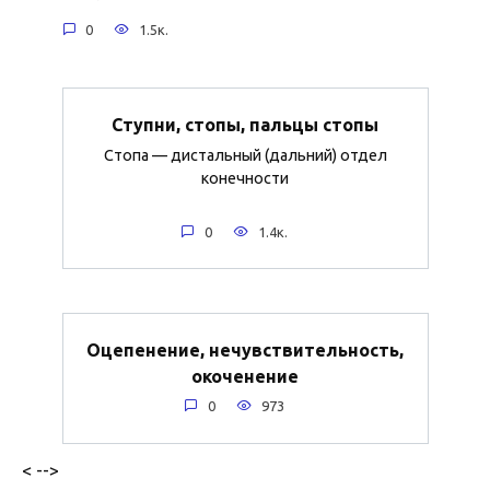
0
1.5к.
Ступни, стопы, пальцы стопы
Стопа — дистальный (дальний) отдел
конечности
0
1.4к.
Оцепенение, нечувствительность,
окоченение
0
973
< -->