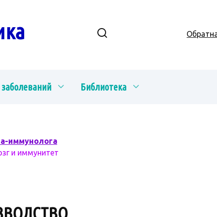
ика
Обратна
 заболеваний
Библиотека
ча-иммунолога
озг и иммунитет
ЗВОДСТВО