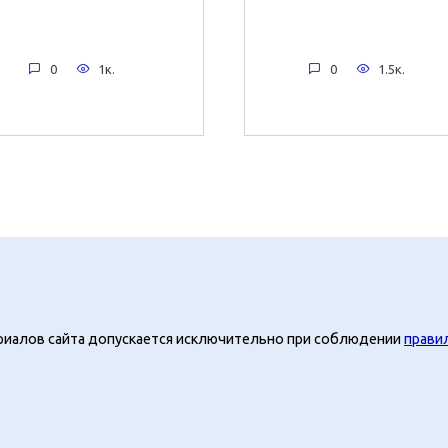
0
1к.
0
1.5к.
риалов сайта допускается исключительно при соблюдении
прави