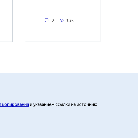
0
1.2к.
л копирования
и указанием ссылки на источник: