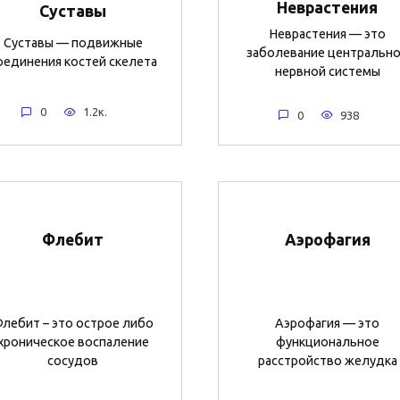
Неврастения
Суставы
Неврастения — это
Суставы — подвижные
заболевание центральн
оединения костей скелета
нервной системы
0
1.2к.
0
938
Флебит
Аэрофагия
лебит – это острое либо
Аэрофагия — это
хроническое воспаление
функциональное
сосудов
расстройство желудка