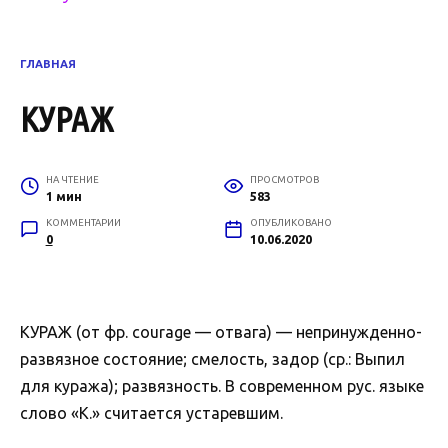
ГЛАВНАЯ
КУРАЖ
НА ЧТЕНИЕ
ПРОСМОТРОВ
1 мин
583
КОММЕНТАРИИ
ОПУБЛИКОВАНО
0
10.06.2020
КУРАЖ (от фр. courage — отвага) — непринужденно-
развязное состояние; смелость, задор (ср.: Выпил
для куража); развязность. В современном рус. языке
слово «К.» считается устаревшим.