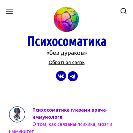
Перейти
к
содержанию
Психосоматика
«без дураков»
Обратная связь
Психосоматика глазами врача-
иммунолога
О том, как связаны психика, мозг и
иммунитет