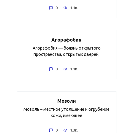
0
1.1к.
Агорафобия
Агорафобия — боязнь открытого
пространства, открытых дверей;
0
1.1к.
Мозоли
Мозоль – местное утолщение и огрубение
кожи, имеющее
0
1.3к.