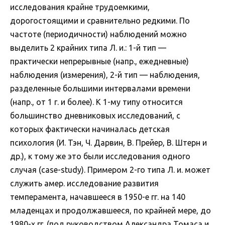
исследования крайне трудоемкими,
дорогостоящими и сравнительно редкими. По
частоте (периодичности) наблюдений можно
выделить 2 крайних типа Л. и.: 1-й тип —
практически непрерывные (напр., ежедневные)
наблюдения (измерения), 2-й тип — наблюдения,
разделенные большими интервалами времени
(напр., от 1 г. и более). К 1-му типу относится
большинство дневниковых исследований, с
которых фактически начиналась детская
психология (И. Тэн, Ч. Дарвин, В. Прейер, В. Штерн и
др.), к тому же это были исследования одного
случая (case-study). Примером 2-го типа Л. и. может
служить амер. исследование развития
темперамента, начавшееся в 1950-е гг. на 140
младенцах и продолжавшееся, по крайней мере, до
1980-х гг. (под руководством Александра Томаса и