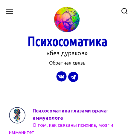
Перейти
к
содержанию
Психосоматика
«без дураков»
Обратная связь
Психосоматика глазами врача-
иммунолога
О том, как связаны психика, мозг и
иммунитет