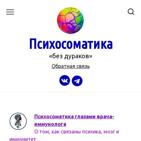
Перейти
к
содержанию
Психосоматика
«без дураков»
Обратная связь
Психосоматика глазами врача-
иммунолога
О том, как связаны психика, мозг и
иммунитет