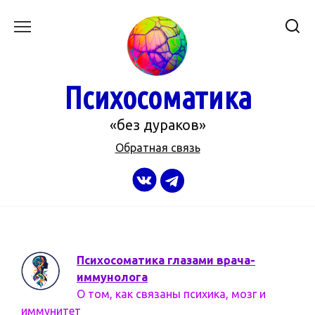
Перейти
к
содержанию
Психосоматика
«без дураков»
Обратная связь
Психосоматика глазами врача-
иммунолога
О том, как связаны психика, мозг и
иммунитет