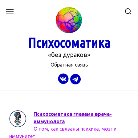
Перейти
к
содержанию
Психосоматика
«без дураков»
Обратная связь
Психосоматика глазами врача-
иммунолога
О том, как связаны психика, мозг и
иммунитет