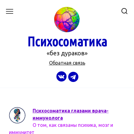
Перейти
к
содержанию
Психосоматика
«без дураков»
Обратная связь
Психосоматика глазами врача-
иммунолога
О том, как связаны психика, мозг и
иммунитет