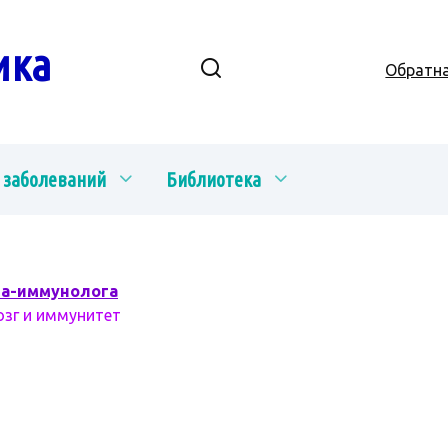
ика
Обратна
 заболеваний
Библиотека
ча-иммунолога
озг и иммунитет