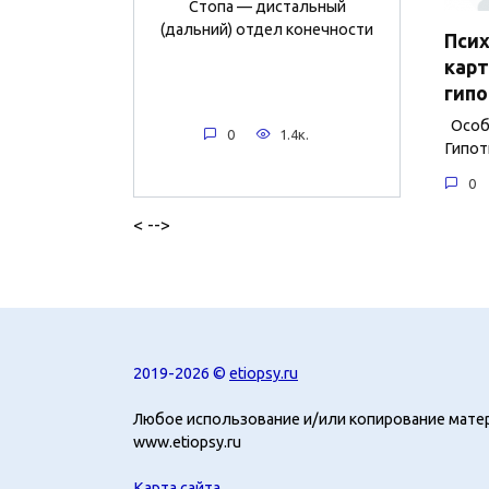
Стопа — дистальный
(дальний) отдел конечности
Пси
карт
гипо
Особе
0
1.4к.
Гипот
0
< -->
2019-2026 ©
etiopsy.ru
Любое использование и/или копирование мате
www.etiopsy.ru
Карта сайта