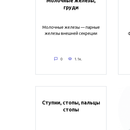
Молочные железы,
груди
Молочные железы — парные
железы внешней секреции
0
1.1к.
Ступни, стопы, пальцы
стопы