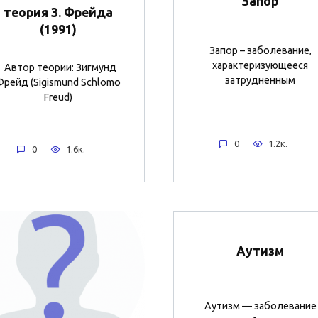
Запор
теория З. Фрейда
(1991)
Запор – заболевание,
характеризующееся
Автор теории: Зигмунд
затрудненным
Фрейд (Sigismund Schlomo
Freud)
0
1.2к.
0
1.6к.
Аутизм
Аутизм — заболевание