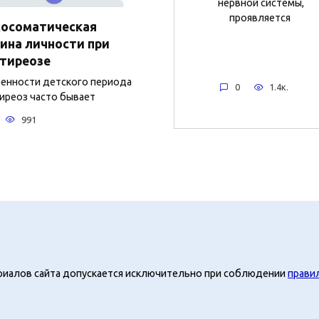
нервной системы,
проявляется
хосоматическая
ина личности при
тиреозе
нности детского периода
0
1.4к.
иреоз часто бывает
991
риалов сайта допускается исключительно при соблюдении
прави