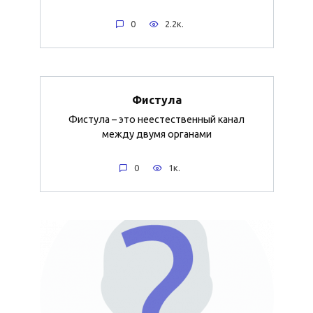
0
2.2к.
Фистула
Фистула – это неестественный канал
между двумя органами
0
1к.