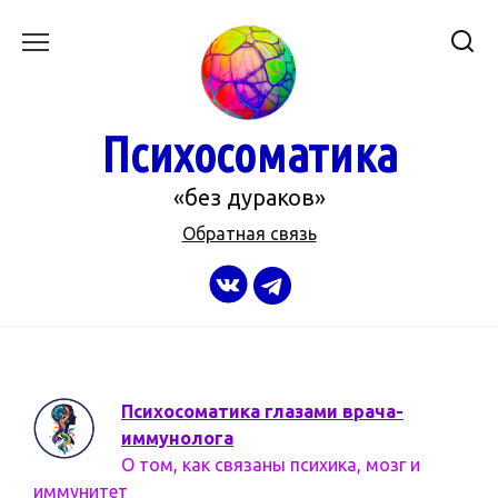
Перейти
к
содержанию
Психосоматика
«без дураков»
Обратная связь
Психосоматика глазами врача-
иммунолога
О том, как связаны психика, мозг и
иммунитет