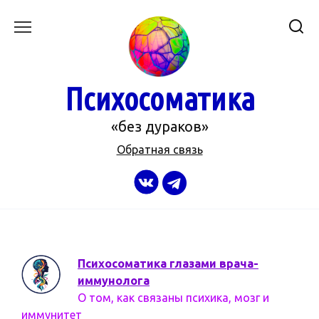
Перейти
к
содержанию
Психосоматика
«без дураков»
Обратная связь
Психосоматика глазами врача-
иммунолога
О том, как связаны психика, мозг и
иммунитет