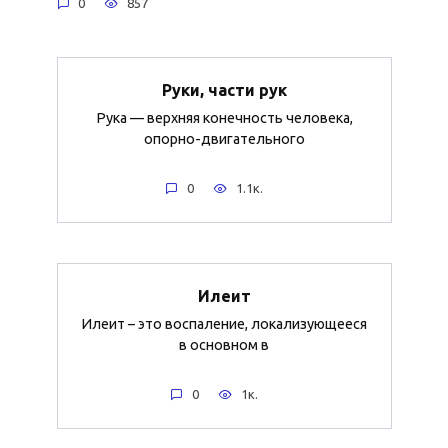
0
857
Руки, части рук
Рука — верхняя конечность человека,
опорно-двигательного
0
1.1к.
Илеит
Илеит – это воспаление, локализующееся
в основном в
0
1к.