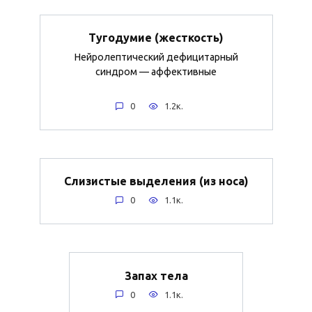
Тугодумие (жесткость)
Нейролептический дефицитарный
синдром — аффективные
0
1.2к.
Слизистые выделения (из носа)
0
1.1к.
Запах тела
0
1.1к.