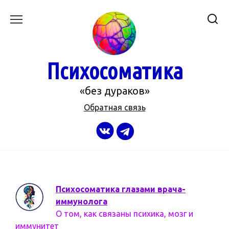
Перейти
к
содержанию
Психосоматика
«без дураков»
Обратная связь
Психосоматика глазами врача-
иммунолога
О том, как связаны психика, мозг и
иммунитет