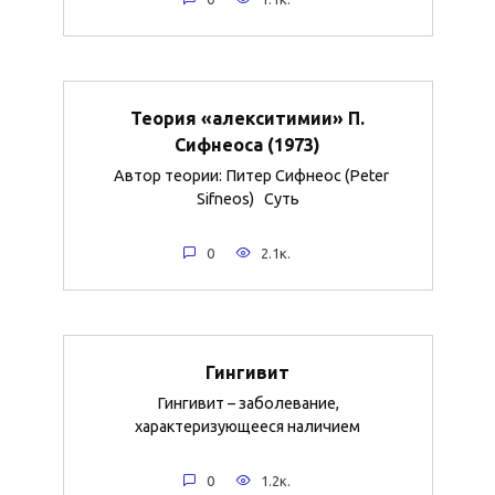
Теория «алекситимии» П.
Сифнеоса (1973)
Автор теории: Питер Сифнеос (Peter
Sifneos) Суть
0
2.1к.
Гингивит
Гингивит – заболевание,
характеризующееся наличием
0
1.2к.