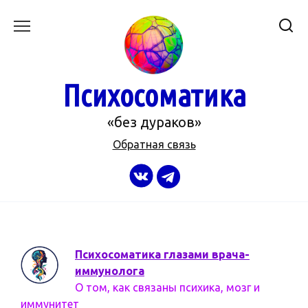
Перейти
к
содержанию
Психосоматика
«без дураков»
Обратная связь
Психосоматика глазами врача-
иммунолога
О том, как связаны психика, мозг и
иммунитет