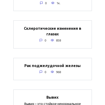
0
1к.
Склеротические изменения в
глазах
0
858
Рак поджелудочной железы
0
968
Вывих
Вывих – это стойкое ненормальное