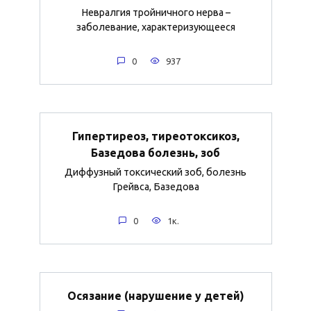
Невралгия тройничного нерва –
заболевание, характеризующееся
0
937
Гипертиреоз, тиреотоксикоз,
Базедова болезнь, зоб
Диффузный токсический зоб, болезнь
Грейвса, Базедова
0
1к.
Осязание (нарушение у детей)