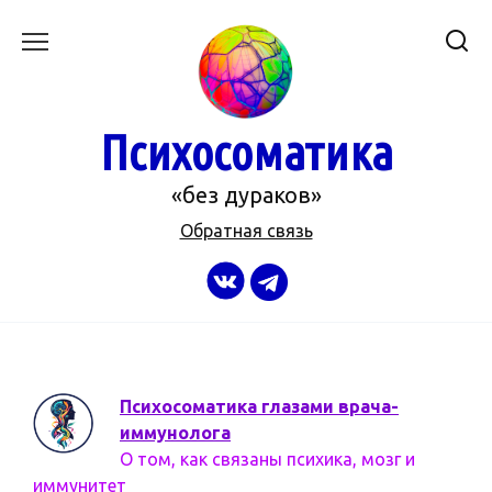
Перейти
к
содержанию
Психосоматика
«без дураков»
Обратная связь
Психосоматика глазами врача-
иммунолога
О том, как связаны психика, мозг и
иммунитет