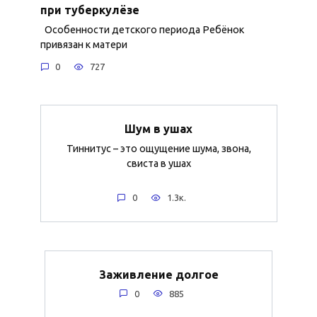
при туберкулёзе
Особенности детского периода Ребёнок
привязан к матери
0
727
Шум в ушах
Тиннитус – это ощущение шума, звона,
свиста в ушах
0
1.3к.
Заживление долгое
0
885