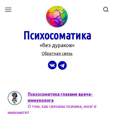
Перейти
к
содержанию
Психосоматика
«без дураков»
Обратная связь
Психосоматика глазами врача-
иммунолога
О том, как связаны психика, мозг и
иммунитет