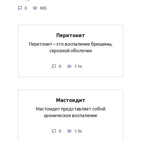
0
665
Перитонит
Перитонит – это воспаление брюшины,
серозной оболочки
0
1.1к.
Мастоидит
Мастоидит представляет собой
хроническое воспаление
0
1.3к.