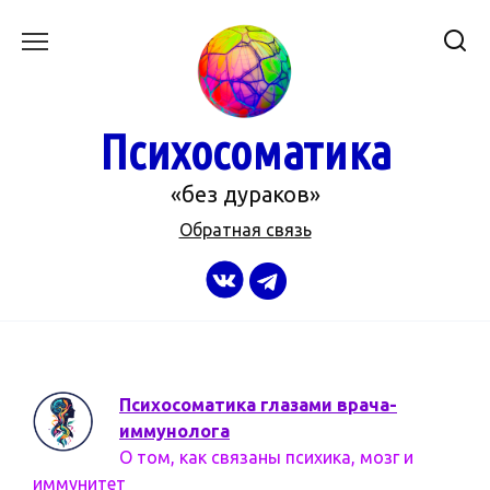
Перейти
к
содержанию
Психосоматика
«без дураков»
Обратная связь
Психосоматика глазами врача-
иммунолога
О том, как связаны психика, мозг и
иммунитет