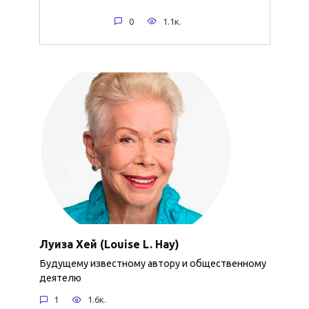
0
1.1к.
Луиза Хей (Louise L. Hay)
Будущему известному автору и общественному
деятелю
1
1.6к.