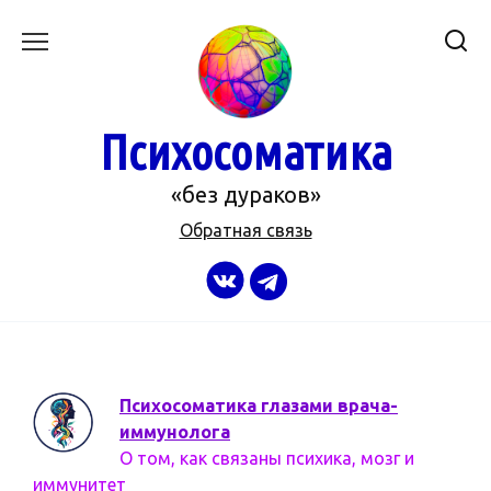
Перейти
к
содержанию
Психосоматика
«без дураков»
Обратная связь
Психосоматика глазами врача-
иммунолога
О том, как связаны психика, мозг и
иммунитет