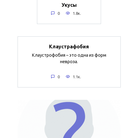
Укусы
0
1.8к.
Клаустрафобия
Клаустрофобия – это одна из форм
невроза.
0
1.1к.