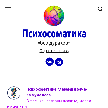
Перейти
к
содержанию
Психосоматика
«без дураков»
Обратная связь
Психосоматика глазами врача-
иммунолога
О том, как связаны психика, мозг и
иммунитет